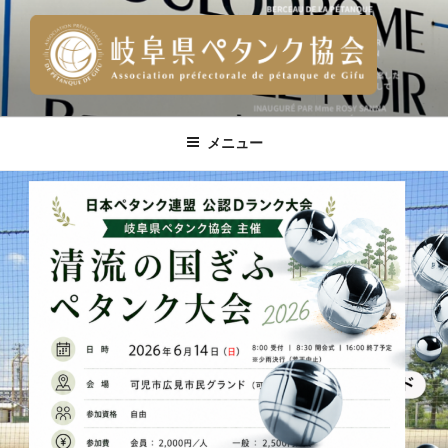
コ
ン
テ
ン
ツ
へ
メニュー
ス
キ
ッ
プ