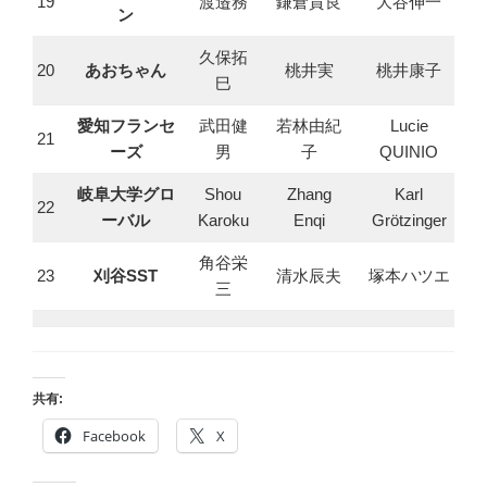
19
渡邉務
鎌倉貴良
大谷伸一
ン
久保拓
20
あおちゃん
桃井実
桃井康子
巳
愛知フランセ
武田健
若林由紀
Lucie
21
ーズ
男
子
QUINIO
岐阜大学グロ
Shou
Zhang
Karl
22
ーバル
Karoku
Enqi
Grötzinger
角谷栄
23
刈谷SST
清水辰夫
塚本ハツエ
三
共有:
Facebook
X