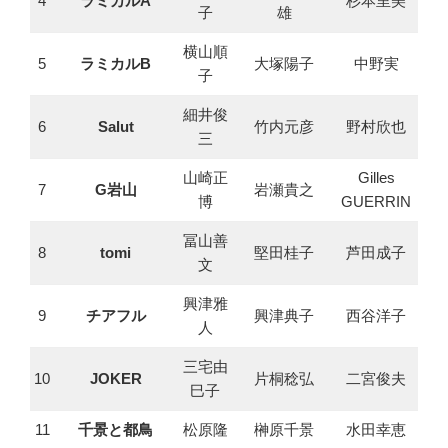
4
ラミカルA
杉本里美
子
雄
横山順
5
ラミカルB
大塚陽子
中野実
子
細井俊
6
Salut
竹内元彦
野村欣也
三
山崎正
Gilles
7
G岩山
岩瀬貴之
博
GUERRIN
冨山善
8
tomi
堅田桂子
芦田成子
文
興津雅
9
チアフル
興津典子
西谷洋子
人
三宅由
10
JOKER
片桐稔弘
二宮俊夫
巳子
11
千景と都鳥
松原隆
榊原千景
水田幸恵