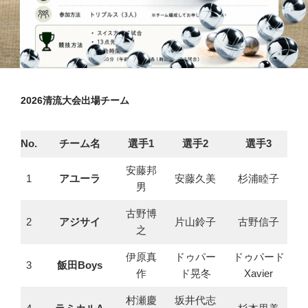
2026清流大会出場チーム
No.
チーム名
選手1
選手2
選手3
安藤邦
1
アユーラ
安藤久美
杉浦睦子
男
古野博
2
アジサイ
片山鈴子
古野信子
之
伊原真
ドゥパー
ドゥパード
3
飯田Boys
作
ド晃冬
Xavier
村瀬慶
坂井代志