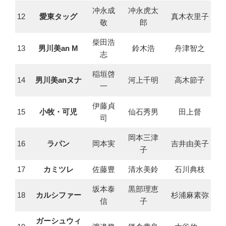
冲永成
冲永虎太
12
愛東タッグ
真木衣里子
敬
郎
柴田浩
13
男川美an M
鈴木浩
舟津智之
志
稲垣啓
14
男川美anヌナ
河上千明
高木節子
一
伊藤貞
15
小牧・可児
仙石秀男
田上督
司
岡本三津
16
ラパン
岡本実
吉井由美子
子
17
カミツレ
佐藤豊
清水美鈴
石川典枝
坂本泰
黒部理恵
18
カルシファー
杉浦麻素弥
信
子
ガーシュウィ