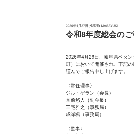
投
2026年4月27日
投稿者:
MASAYUKI
稿
令和8年度総会のご
日:
2026年4月26日、岐阜県ペタ
町）において開催され、下記の
謹んでご報告申し上げます。
〈常任理事〉
ジル・ゲラン（会長）
堂前悠人（副会長）
三宅雅之（事務局）
成瀬颯（事務局）
〈監事〉