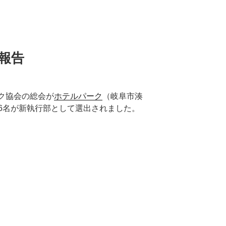
報告
ンク協会の総会が
ホテルパーク
（岐阜市湊
6名が新執行部として選出されました。