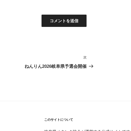
次
次
の
ねんりん2026岐阜県予選会開催
投
稿
このサイトについて