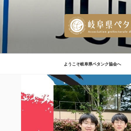
コ
ン
テ
ン
ツ
へ
ス
キ
ッ
ようこそ岐阜県ペタンク協会へ
プ